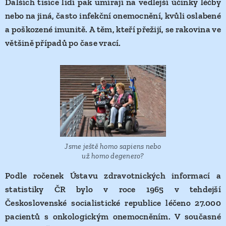
Dalších tisíce lidí pak umírají na vedlejší účinky léčby
nebo na jiná, často infekční onemocnění, kvůli oslabené
a poškozené imunitě. A těm, kteří přežijí, se rakovina ve
většině případů po čase vrací.
Jsme ještě homo sapiens nebo
už homo degenero?
Podle ročenek Ústavu zdravotnických informací a
statistiky ČR bylo v roce 1965 v tehdejší
Československé socialistické republice léčeno 27.000
pacientů s onkologickým onemocněním. V současné