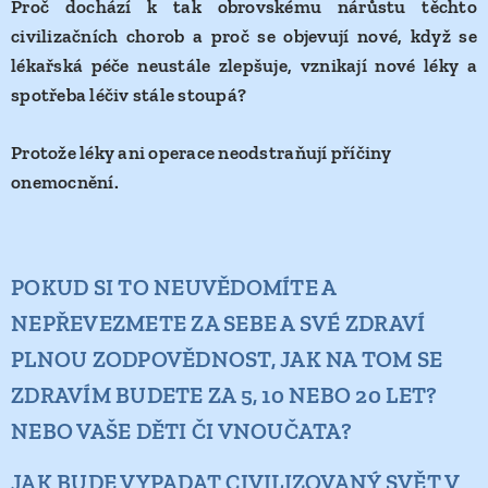
Proč dochází k tak obrovskému nárůstu těchto
civilizačních chorob a proč se objevují nové, když se
lékařská péče neustále zlepšuje, vznikají nové léky a
spotřeba léčiv stále stoupá?
Protože léky ani operace neodstraňují příčiny
onemocnění.
POKUD SI TO NEUVĚDOMÍTE A
NEPŘEVEZMETE ZA SEBE A SVÉ ZDRAVÍ
PLNOU ZODPOVĚDNOST, JAK NA TOM SE
ZDRAVÍM BUDETE ZA 5, 10 NEBO 20 LET?
NEBO VAŠE DĚTI ČI VNOUČATA?
JAK BUDE VYPADAT CIVILIZOVANÝ SVĚT V